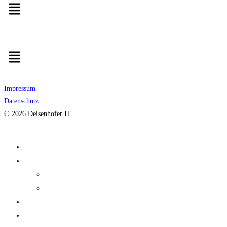
Impressum
Datenschutz
© 2026 Deisenhofer IT
Home
Services
Lexware-Office
Lexware-Desktop
Über mich
Kontakt